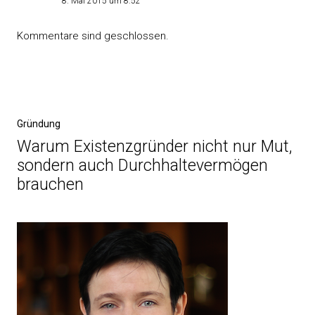
8. Mai 2015 um 8:52
Kommentare sind geschlossen.
Beitragsnavigation
Vorheriger
Gründung
Beitrag
Warum Existenzgründer nicht nur Mut,
sondern auch Durchhaltevermögen
brauchen