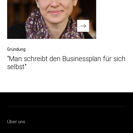
Nächster
Gründung
Beitrag
"Man schreibt den Businessplan für sich
selbst"
Über uns