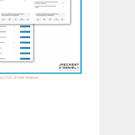
ool J.O.E. für tiefe Analysen