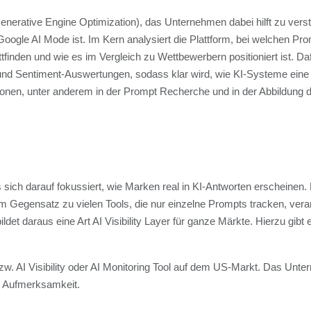
(Generative Engine Optimization), das Unternehmen dabei hilft zu verst
ogle AI Mode ist. Im Kern analysiert die Plattform, bei welchen Pr
inden und wie es im Vergleich zu Wettbewerbern positioniert ist. Daf
nd Sentiment-Auswertungen, sodass klar wird, wie KI-Systeme ein
tionen, unter anderem in der Prompt Recherche und in der Abbildung
 sich darauf fokussiert, wie Marken real in KI-Antworten erscheinen. 
 Im Gegensatz zu vielen Tools, die nur einzelne Prompts tracken, ver
et daraus eine Art AI Visibility Layer für ganze Märkte. Hierzu gibt e
w. AI Visibility oder AI Monitoring Tool auf dem US-Markt. Das Unter
el Aufmerksamkeit.