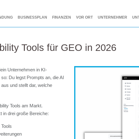
NDUNG
BUSINESSPLAN
FINANZEN
VOR ORT
UNTERNEHMER
UN
bility Tools für GEO in 2026
r dein Unternehmen in KI-
 so: Du legst Prompts an, die AI
 aus und stellt dar, welche
bility Tools am Markt.
kt in drei große Bereiche:
y Tools
weiterungen