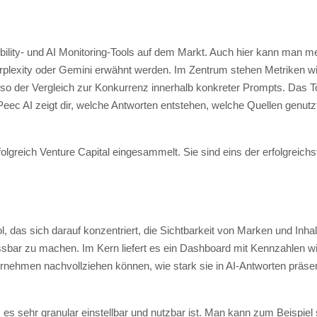
ibility- und AI Monitoring-Tools auf dem Markt. Auch hier kann man 
lexity oder Gemini erwähnt werden. Im Zentrum stehen Metriken wi
so der Vergleich zur Konkurrenz innerhalb konkreter Prompts. Das Too
 Peec AI zeigt dir, welche Antworten entstehen, welche Quellen genu
olgreich Venture Capital eingesammelt. Sie sind eins der erfolgreichs
ol, das sich darauf konzentriert, die Sichtbarkeit von Marken und In
bar zu machen. Im Kern liefert es ein Dashboard mit Kennzahlen wie V
rnehmen nachvollziehen können, wie stark sie in AI-Antworten präsent
 es sehr granular einstellbar und nutzbar ist. Man kann zum Beispiel