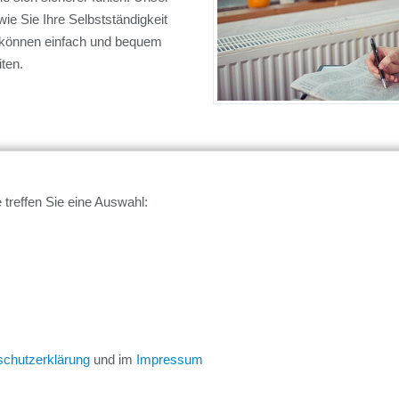
wie Sie Ihre Selbstständigkeit
 können einfach und bequem
ten.
 treffen Sie eine Auswahl:
nternehmer
Vor Ort
Bayern
Passau
schutzerklärung
und im
Impressum
ATER
ÜBER UNS
DATENSCHUTZ
IMPRESSUM