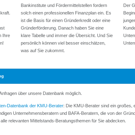
Bankinstitute und Fördermittelstellen fordern
Der Gr
raft.
solch einen professionellen Finanzplan ein. Es
Begin
ist die Basis für einen Gründerkredit oder eine
junge
hst
Gründerförderung. Danach haben Sie eine
Kunde
n Ihre
klare Tabelle und immer die Übersicht. Und Sie
Unter
en!
persönlich können viel besser einschätzen,
Unter
was auf Sie zukommt.
ng
e Anfragen über unsere Datenbank möglich.
ten-Datenbank der KMU-Berater
: Die KMU-Berater sind ein großes,
ständigen Unternehmensberatern und BAFA-Beratern, die von der Grün
lle relevanten Mittelstands-Beratungsthemen für Sie abdecken.