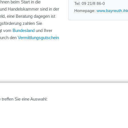
 Ihnen beim Start in die
Tel: 09 21/8 86-0
e- und Handelskammer sind in der
Homepage:
www.bayreuth.ih
ld, eine Beratung dagegen ist
ungsförderung zahlen Sie
ngt vom
Bundesland
und Ihrer
 durch den
Vermittlungsgutschein
 treffen Sie eine Auswahl:
nternehmer
Vor Ort
Bayern
Bamberg