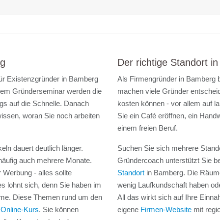
rg
Der richtige Standort 
für Existenzgründer in Bamberg
Als Firmengründer in Bamberg b
 einem Gründerseminar werden die
machen viele Gründer entscheide
gs auf die Schnelle. Danach
kosten können - vor allem auf la
issen, woran Sie noch arbeiten
Sie ein Café eröffnen, ein Hand
einem freien Beruf.
eln dauert deutlich länger.
Suchen Sie sich mehrere Stando
äufig auch mehrere Monate.
Gründercoach unterstützt Sie 
 Werbung - alles sollte
Standort
in Bamberg. Die Räume
 es lohnt sich, denn Sie haben im
wenig Laufkundschaft haben ode
leme. Diese Themen rund um den
All das wirkt sich auf Ihre Ein
Online-Kurs
. Sie können
eigene
Firmen-Website
mit regi