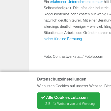
Ein
erfahrener Unternehmensberater
hilft
Selbstständigkeit. Die Infos der Industri
Regel kostenlos oder kosten nur wenig Ge
natürlich deutlich teurer. Mit einer Berat
allerdings deutlich weniger – wie viel, hä
Situation ab. Arbeitslose Gründer zahlen
nichts für eine Beratung
.
Foto: Contrastwerkstatt / Fotolia.com
Datenschutzeinstellungen
Wir nutzen Cookies auf unserer Website. Bitte
Navigation:
Existenzgründer und Jungu
Alle Cookies zulassen
Die Gründerregion
Köln
stellt sich vor.
Z.B. für Webanalyse und Werbung.