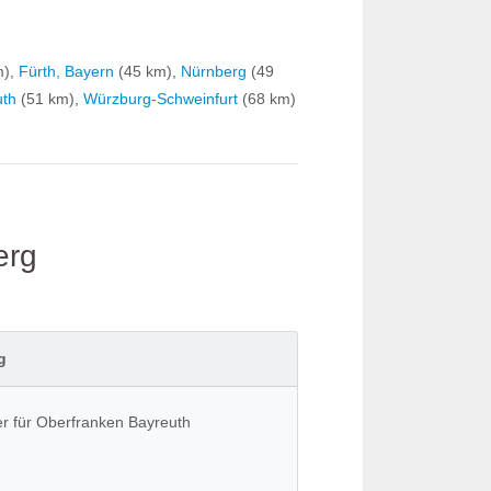
m),
Fürth, Bayern
(45 km),
Nürnberg
(49
uth
(51 km),
Würzburg-Schweinfurt
(68 km)
erg
g
r für Oberfranken Bayreuth