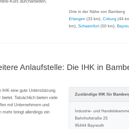
line-Kurs durcharbeiten.
Orte in der Nähe von Bamberg
Erlangen
(33 km),
Coburg
(44 k
km),
Schweinfurt
(50 km),
Bayre
itere Anlaufstelle: Die IHK in Bamb
le IHK eine gute Unterstützung
Zuständige IHK für Bamber
ietet. Tatsächlich bieten viele
ffen mit Unternehmern und
Industrie- und Handelskamme
 mehr bringt allerdings ein
Bahnhofstraße 25
95444 Bayreuth