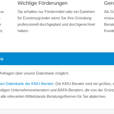
Wichtige Förderungen
Gen
rma
Sie erhalten nur Fördermittel oder ein Darlehen
Als G
s
für Existenzgründer wenn Sie Ihre Gründung
müsse
e
professionell durchgeplant und durchgerechnet
Berate
r,
haben.
Kunde
ng
e Anfragen über unsere Datenbank möglich.
ten-Datenbank der KMU-Berater
: Die KMU-Berater sind ein großes,
ständigen Unternehmensberatern und BAFA-Beratern, die von der Grün
lle relevanten Mittelstands-Beratungsthemen für Sie abdecken.