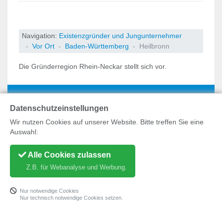
Navigation:
Existenzgründer und Jungunternehmer
Vor Ort
Baden-Württemberg
Heilbronn
Die Gründerregion Rhein-Neckar stellt sich vor.
Datenschutzeinstellungen
Wir nutzen Cookies auf unserer Website. Bitte treffen Sie eine
Auswahl:
BLOG
Alle Cookies zulassen
FÜR BERATER
Z.B. für Webanalyse und Werbung.
ÜBER UNS
DATENSCHUTZ
Nur notwendige Cookies
IMPRESSUM
Nur technisch notwendige Cookies setzen.